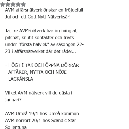
Betygsatt till NaN av 5 stjärnor.
AVM affärsnätverk önskar en fröjdefull 
Jul och ett Gott Nytt Nätverksår!
Ja, tre AVM-nätverk har nu minglat, 
pitchat, knutit kontakter och trivts 
under "första halvlek" av säsongen 22-
23 i affärsnätverket där det råder...
- HÖGT I TAK OCH ÖPPNA DÖRRAR
- AFFÄRER, NYTTA OCH NÖJE
- LAGKÄNSLA
Vilket AVM-nätverk vill du gästa i 
januari?
AVM Umeå 19/1 hos Umeå kommun
AVM norrort 20/1 hos Scandic Star i 
Sollentuna