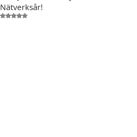
Nätverksår!
Betygsatt till NaN av 5 stjärnor.