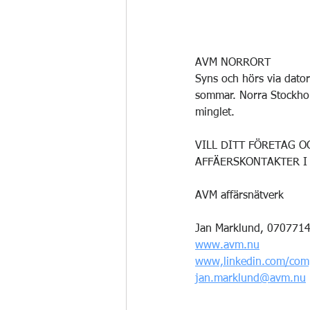
AVM NORRORT
Syns och hörs via dator
sommar. Norra Stockhol
minglet.
VILL DITT FÖRETAG 
AFFÄERSKONTAKTER I
AVM affärsnätverk
Jan Marklund, 070771
www.avm.nu
www,linkedin.com/com
jan.marklund@avm.nu