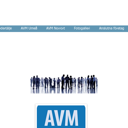
tverk
dertälje
AVM Umeå
AVM Norrort
Fotogalleri
Anslutna företag