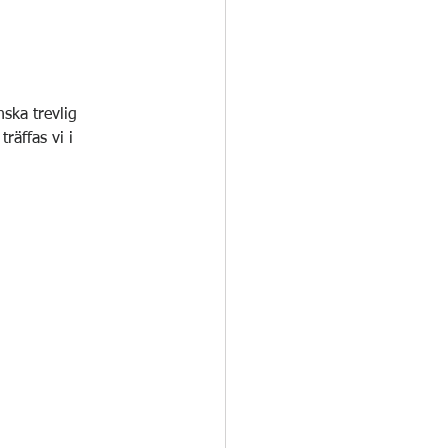
ska trevlig 
äffas vi i 