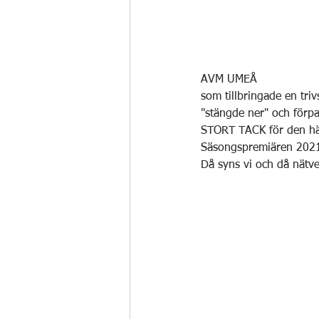
AVM UMEÅ
som tillbringade en t
"stängde ner" och förpa
STORT TACK för den här
Säsongspremiären 2021
Då syns vi och då nätver