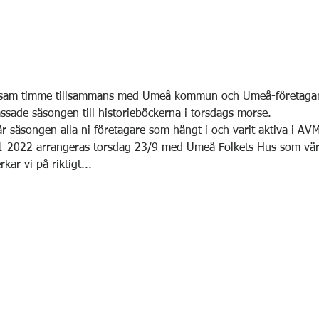
rivsam timme tillsammans med Umeå kommun och Umeå-företag
ssade säsongen till historieböckerna i torsdags morse.
 säsongen alla ni företagare som hängt i och varit aktiva i A
-2022 arrangeras torsdag 23/9 med Umeå Folkets Hus som vär
kar vi på riktigt...