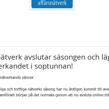
ätverk avslutar säsongen och lä
erkandet i soptunnan!
 5 stjärnor.
 nätverkande vänner
ga och torftiga nätverks säsong har nu äntligen kommit till avs
amförallt början på det normala genom att nu avsluta online-träf