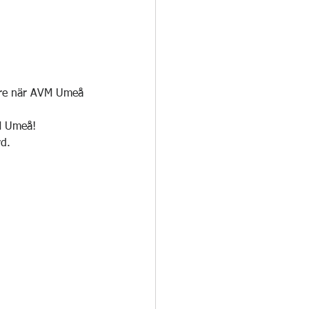
are när AVM Umeå 
VM Umeå!
d.