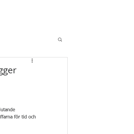
gger
lutande 
farna för tid och 