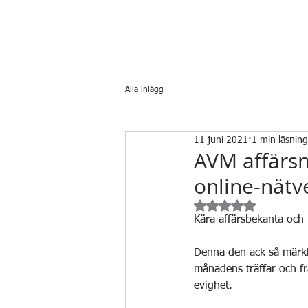
Alla inlägg
11 juni 2021
1 min läsning
AVM affärsn
online-nätv
Betygsatt till NaN av
Kära affärsbekanta och
Denna den ack så märkli
månadens träffar och fr
evighet.