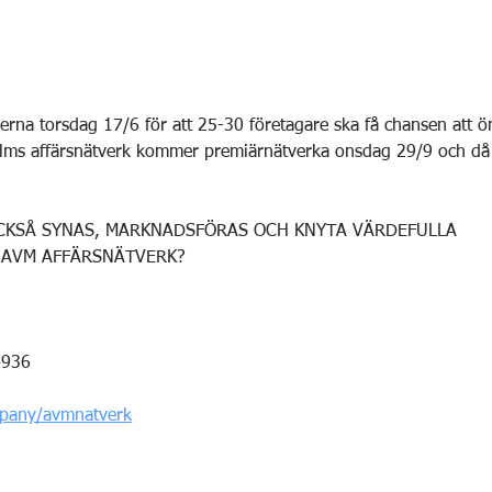
erna torsdag 17/6 för att 25-30 företagare ska få chansen att ön
ms affärsnätverk kommer premiärnätverka onsdag 29/9 och då tr
OCKSÅ SYNAS, MARKNADSFÖRAS OCH KNYTA VÄRDEFULLA 
 AVM AFFÄRSNÄTVERK?
4936
pany/avmnatverk