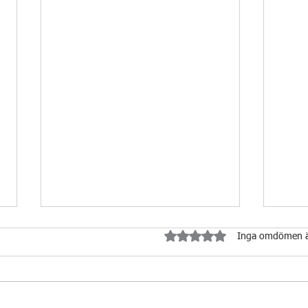
Betygsatt till 0 av 5 stjärnor.
Inga omdömen 