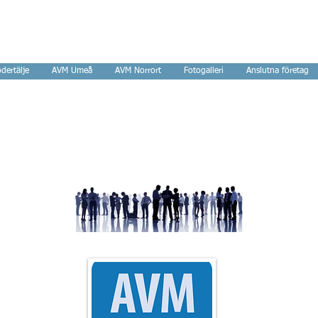
tverk
dertälje
AVM Umeå
AVM Norrort
Fotogalleri
Anslutna företag