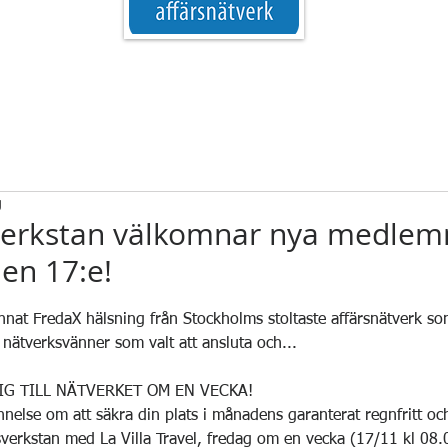
g
verkstan välkomnar nya medlem
den 17:e!
 5 stjärnor.
nnat FredaX hälsning från Stockholms stoltaste affärsnätverk s
 nätverksvänner som valt att ansluta och...
G TILL NÄTVERKET OM EN VECKA!
nnelse om att säkra din plats i månadens garanterat regnfritt 
sverkstan med La Villa Travel, fredag om en vecka (17/11 kl 08