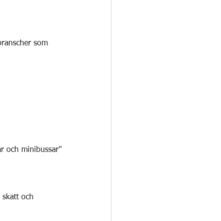
 branscher som 
ar och minibussar"
 skatt och 