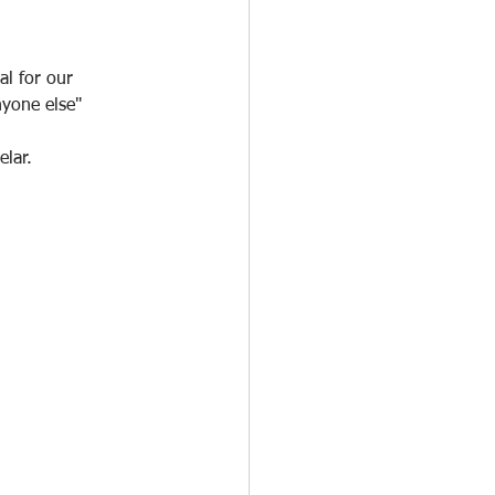
al for our 
nyone else"
elar.