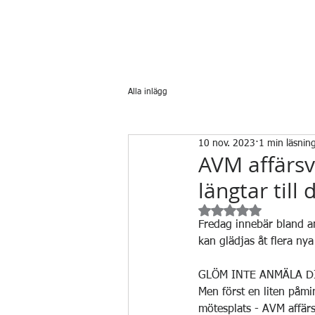
Alla inlägg
10 nov. 2023
1 min läsnin
AVM affärs
längtar till 
Betygsatt till NaN av
Fredag innebär bland a
kan glädjas åt flera nya
GLÖM INTE ANMÄLA DI
Men först en liten påmi
mötesplats - AVM affär