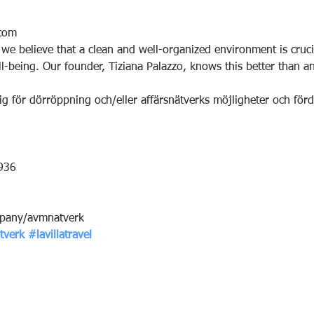
com
we believe that a clean and well-organized environment is cruci
l-being. Our founder, Tiziana Palazzo, knows this better than a
ig för dörröppning och/eller affärsnätverks möjligheter och förd
936
pany/avmnatverk
tverk
#lavillatravel