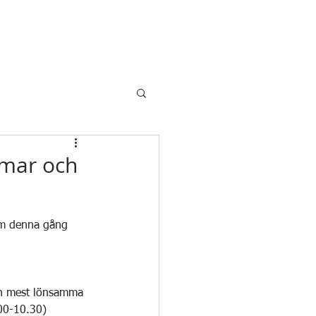
mar och
om denna gång 
och mest lönsamma 
.00-10.30)