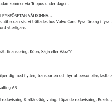
judan kommer via Trippus under dagen.
LEMSFÖRETAG VÄLKOMNA...
lutit sedan sist vi träffades hos Volvo Cars. Fyra företag i fyra
rd ytterligare.
 rätt finansiering. Köpa, Sälja eller Växa"?
lper dig med flytten, transporten och hyr ut personbilar, lastbil
ulting AB
ad redovisning & affärsrådgivning. Löpande redovisning, Bokslut,