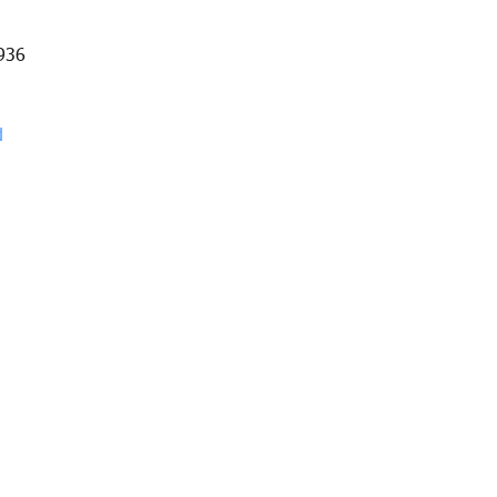
936
d