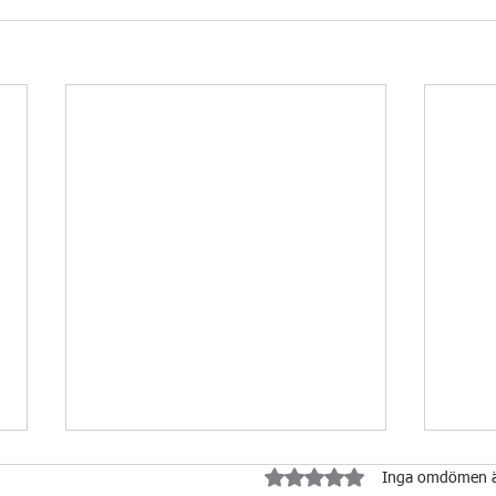
Betygsatt till 0 av 5 stjärnor.
Inga omdömen 