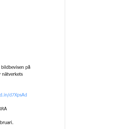
 bildbevisen på 
v nätverkets 
kd.in/d7XpsAd
RRA 
bruari.