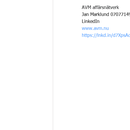
AVM affärsnätverk
Jan Marklund 0707714
LinkedIn
www.avm.nu
https://lnkd.in/d7XpsA