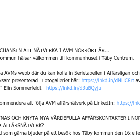
 
 
CHANSEN ATT NÄTVERKA I AVM NORRORT ÄR...
kommun hälsar välkommen till kommunhuset i Täby Centrum.
na AVMs webb där du kan kolla in Serietabellen i Affärsligan och
sam presenterad i Fotogalleriet här: 
https://lnkd.in/dNHC8rt
 a
f" Elin Sommerfeldt - 
https://lnkd.in/d3uBQyju
kommendera att följa AVM affärsnätverk på LinkedIn: 
https://ln
SYNAS OCH KNYTA NYA VÄRDEFULLA AFFÄRSKONTAKTER I NO
 AFFÄRSNÄTVERK? 
d som gärna bjuder på ett besök hos Täby kommun den 16:e fe