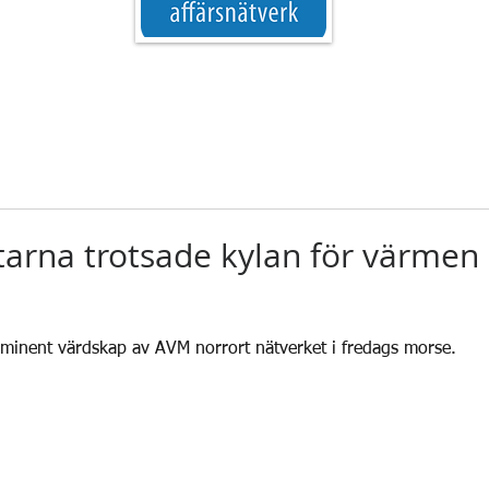
arna trotsade kylan för värmen
 5 stjärnor.
eminent värdskap av AVM norrort nätverket i fredags morse.