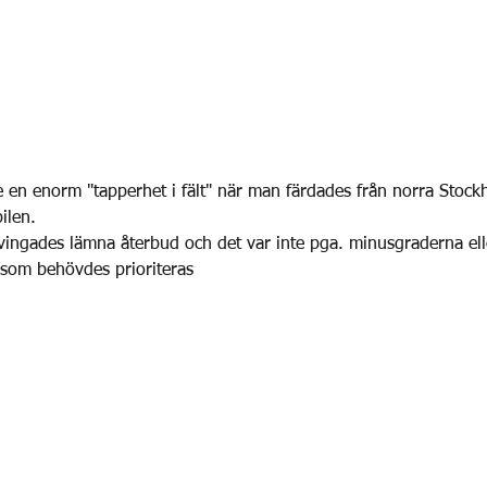
en enorm "tapperhet i fält" när man färdades från norra Stockh
ilen.
tvingades lämna återbud och det var inte pga. minusgraderna el
 som behövdes prioriteras 