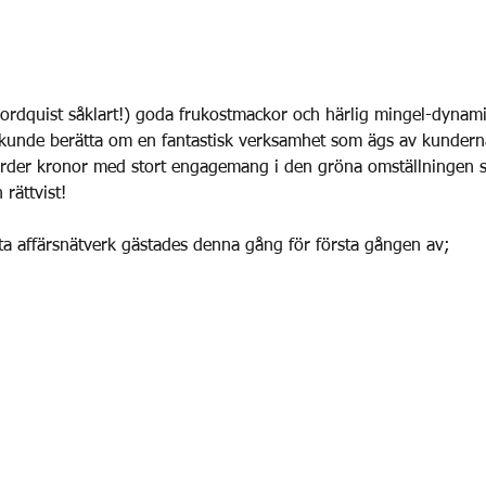
Nordquist såklart!) goda frukostmackor och härlig mingel-dynam
kunde berätta om en fantastisk verksamhet som ägs av kunder
jarder kronor med stort engagemang i den gröna omställningen 
 rättvist! 
ta affärsnätverk gästades denna gång för första gången av;