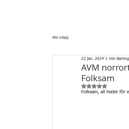
Alla inlägg
22 jan. 2024
1 min läsning
AVM norrort
Folksam
Betygsatt till NaN av
Folksam, all heder för 