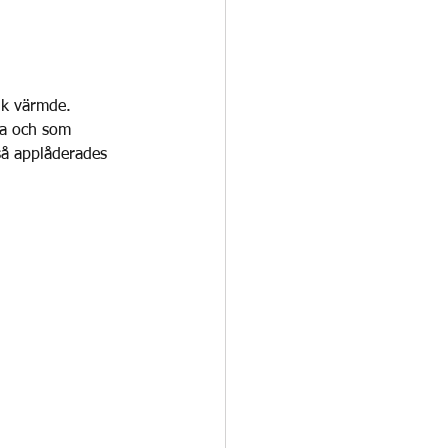
ik värmde.
na och som 
så applåderades 