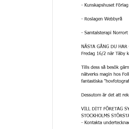
- Kunskapshuset Förlag
- Roslagen Webbyrå 
- Samtalsterapi Norrort
NÄSTA GÅNG DU HAR 
Fredag 16/2 när Täby 
Tills dess så besök gär
nätverks magin hos Folk
fantastiska "hovfotogra
Dessutom är det att re
VILL DITT FÖRETAG 
STOCKHOLMS STÖRSTA
- Kontakta underteckna