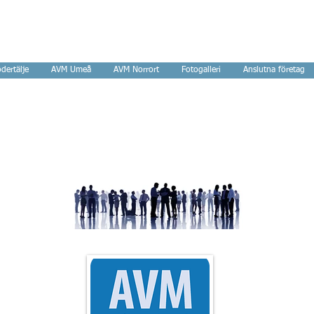
tverk
dertälje
AVM Umeå
AVM Norrort
Fotogalleri
Anslutna företag