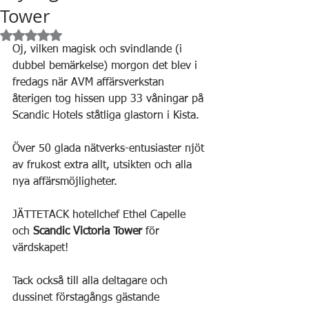
Tower
Betygsatt till NaN av 5 stjärnor.
Oj, vilken magisk och svindlande (i 
dubbel bemärkelse) morgon det blev i 
fredags när AVM affärsverkstan 
återigen tog hissen upp 33 våningar på 
Scandic Hotels ståtliga glastorn i Kista.
Över 50 glada nätverks-entusiaster njöt 
av frukost extra allt, utsikten och alla 
nya affärsmöjligheter.
JÄTTETACK hotellchef Ethel Capelle 
och 
Scandic Victoria Tower
 för 
värdskapet!
Tack också till alla deltagare och 
dussinet förstagångs gästande 