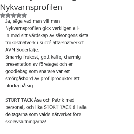
Nykvarnsprofilen
Betygsatt till NaN av 5 stjärnor.
Ja, säga vad man vill men 
Nykvarnsprofilen gick verkligen all-
in med sitt värdskap av säsongens sista 
frukostnätverk i succé affärsnätverket 
AVM Södertälje.
Smarrig frukost, gott kaffe, charmig 
presentation av företaget och en 
goodiebag som snarare var ett 
smörgåsbord av profilprodukter att 
plocka på sig.
STORT TACK Åsa och Patrik med 
personal, och lika STORT TACK till alla 
deltagarna som valde nätverket före 
skolavslutningarna!