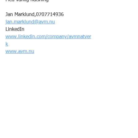
Med vänlig hälsning
Jan Marklund,0707714936
jan.marklund@avm.nu
LinkedIn 
www.linkedin.com/company/avmnatver
k
www.avm.nu