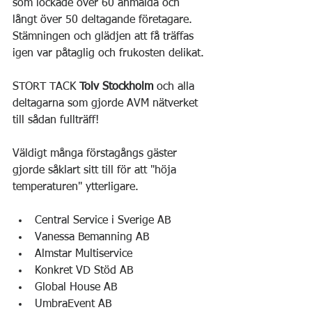
som lockade över 60 anmälda och 
långt över 50 deltagande företagare.
Stämningen och glädjen att få träffas 
igen var påtaglig och frukosten delikat.
STORT TACK 
Tolv Stockholm 
och alla 
deltagarna som gjorde AVM nätverket 
till sådan fullträff!
Väldigt många förstagångs gäster 
gjorde såklart sitt till för att "höja 
temperaturen" ytterligare.
Central Service i Sverige AB
Vanessa Bemanning AB
Almstar Multiservice
Konkret VD Stöd AB
Global House AB
UmbraEvent AB