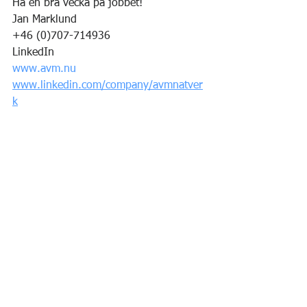
Ha en bra vecka på jobbet!
Jan Marklund
+46 (0)707-714936
LinkedIn
www.avm.nu
www.linkedin.com/company/avmnatver
k