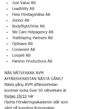
Just Value AB
Leadbility AB
Hela Företagshälsa AB
Zenbiz AB
Bodyflight/Vrex AB
We Care Helpagency AB
Trailblazing Partners AB
Optisave AB
Comevent AB
Loopeli AB
Parsmo Productions AB
NÄR NÄTVERKAR AVM 
AFFÄRSVERKSTAN NÄSTA GÅNG?
Nästa gång AVM affärsverkstan 
kommer locka över 50 nätverkare är 
fredag 18/10
 när 
Hjerta Försäkringsakademin står som 
värd på kungliga Kungsgatan.