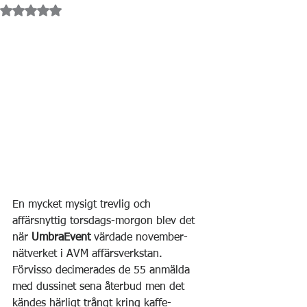
Betygsatt till NaN av 5 stjärnor.
En mycket mysigt trevlig och 
affärsnyttig torsdags-morgon blev det 
när 
UmbraEvent
 värdade november-
nätverket i AVM affärsverkstan.
Förvisso decimerades de 55 anmälda 
med dussinet sena återbud men det 
kändes härligt trångt kring kaffe-