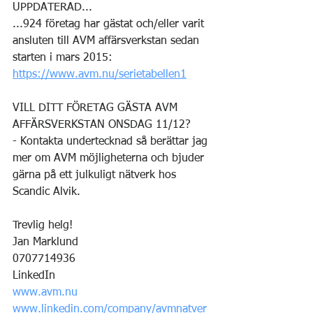
UPPDATERAD...
...924 företag har gästat och/eller varit 
ansluten till AVM affärsverkstan sedan 
starten i mars 2015: 
https://www.avm.nu/serietabellen1
VILL DITT FÖRETAG GÄSTA AVM 
AFFÄRSVERKSTAN ONSDAG 11/12?
- Kontakta undertecknad så berättar jag 
mer om AVM möjligheterna och bjuder 
gärna på ett julkuligt nätverk hos 
Scandic Alvik. 
Trevlig helg!
Jan Marklund
0707714936
LinkedIn
www.avm.nu
www.linkedin.com/company/avmnatver