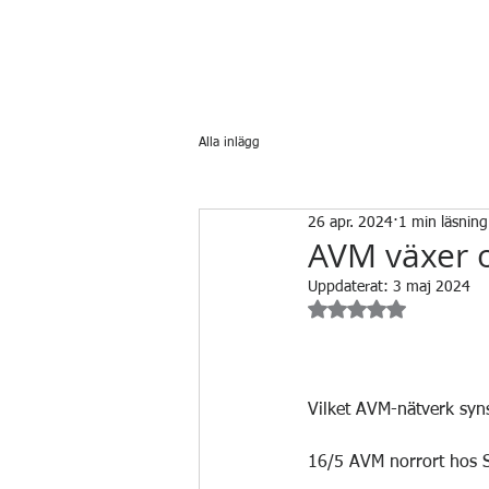
Alla inlägg
26 apr. 2024
1 min läsning
AVM växer oc
Uppdaterat:
3 maj 2024
Betygsatt till NaN av
Vilket AVM-nätverk syn
16/5 AVM norrort hos 