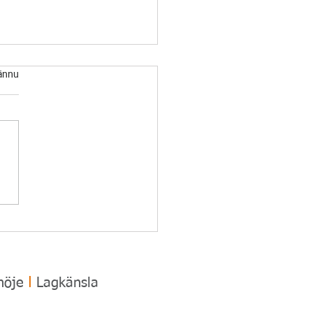
ännu
rofilerad AVM
rtälje avslutning hos
arnsprofilen
ǀ
 nöje
Lagkänsla