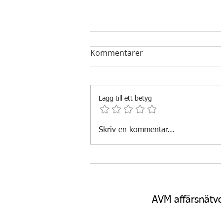
Kommentarer
Lägg till ett betyg
AVM affärsnätverk önskar en
Skriv en kommentar...
myggfri sommar och skön
semester. I september syns
vi igen!
AVM affärsnätv