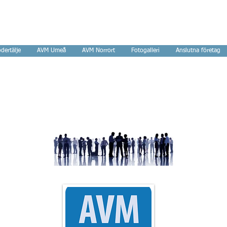
tverk
dertälje
AVM Umeå
AVM Norrort
Fotogalleri
Anslutna företag