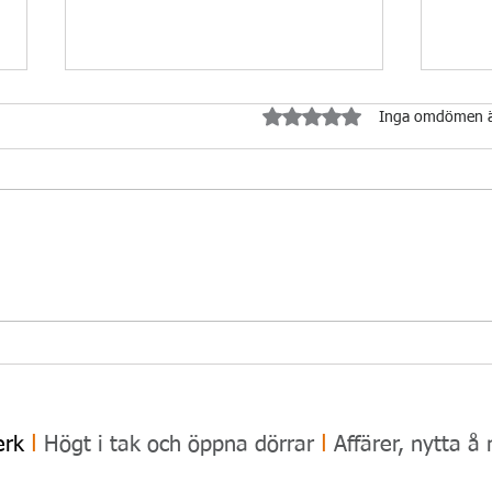
Betygsatt till 0 av 5 stjärnor.
Inga omdömen 
På Solvalla var alla AVM:are
Högp
i vinnarspåret...
Söde
Nykv
ǀ
ǀ
erk
Högt i tak och öppna dörrar
Affärer, nytta å