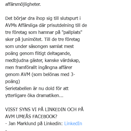
affärsmöjligheter.
Det börjar dra ihop sig till slutspurt i 
AVMs Affärsliga där prisutdelning till de 
tre företag som hamnar på "pallplats" 
sker på junimötet. Till de tre företag 
som under säsongen samlat mest 
poäng genom flitigt deltagande, 
medbjudna gäster, kanske värdskap, 
men framförallt ingångna affärer 
genom AVM (som belönas med 3-
poäng)
Serietabellen är nu dold för att 
ytterligare öka dramatiken...
VISST SYNS VI PÅ LINKEDIN OCH PÅ 
AVM UMEÅS FACEBOOK?
- Jan Marklund på Linkedin: 
LinkedIn