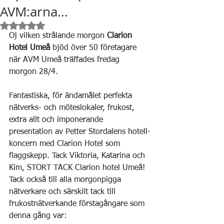
AVM:arna...
Betygsatt till NaN av 5 stjärnor.
Oj vilken strålande morgon 
Clarion 
Hotel Umeå
 bjöd över 50 företagare 
när AVM Umeå träffades fredag 
morgon 28/4.
Fantastiska, för ändamålet perfekta 
nätverks- och möteslokaler, frukost, 
extra allt och imponerande 
presentation av Petter Stordalens hotell-
koncern med Clarion Hotel som 
flaggskepp. Tack Viktoria, Katarina och 
Kim, STORT TACK Clarion hotel Umeå!
Tack också till alla morgonpigga 
nätverkare och särskilt tack till 
frukostnätverkande förstagångare som 
denna gång var: